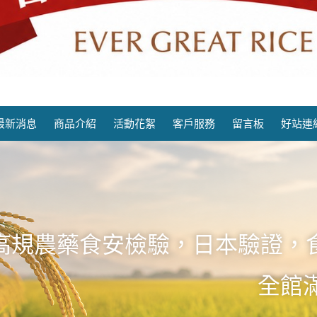
老永昌碾米廠
最新消息
商品介紹
活動花絮
客戶服務
留言板
好站連
高規農藥食安檢驗，日本驗證，
全館滿