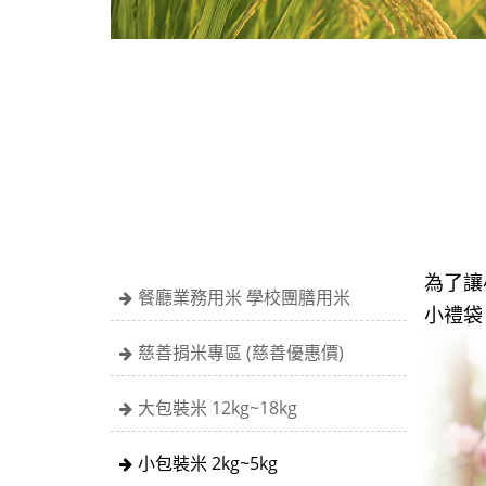
為了讓
餐廳業務用米 學校團膳用米
小禮袋。
慈善捐米專區 (慈善優惠價)
大包裝米 12kg~18kg
小包裝米 2kg~5kg