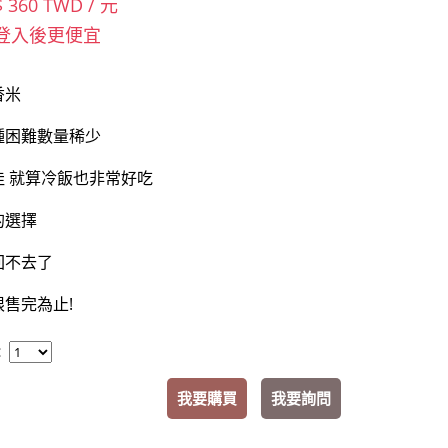
$ 360 TWD / 元
登入後更便宜
香米
種困難數量稀少
佳 就算冷飯也非常好吃
的選擇
回不去了
售完為止!
：
我要購買
我要詢問