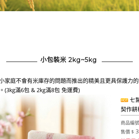
小包裝米 2kg~5kg
小家庭不會有米庫存的問題而推出的精美且更具保護力的
(3kg滿6包 & 2kg滿8包 免運費)
七葉
契作耕
商品編號:
3
售價 $