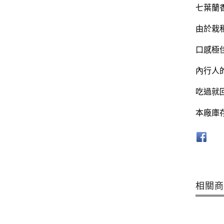
七葉蘭
由於栽
口感極
內行人
吃過就
本廠庫
相關