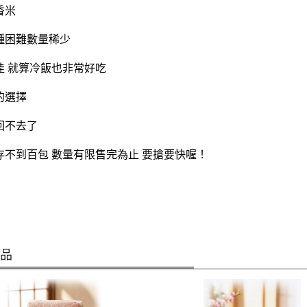
香米
種困難數量稀少
佳 就算冷飯也非常好吃
的選擇
回不去了
存不到百包 數量有限售完為止 要搶要快喔！
商品