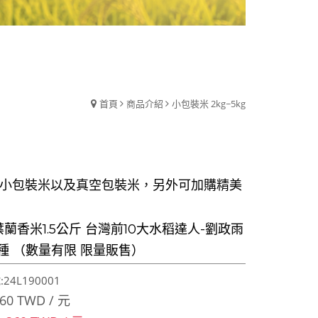
首頁
商品介紹
小包裝米 2kg~5kg
小包裝米以及真空包裝米，另外可加購精美
蘭香米1.5公斤 台灣前10大水稻達人-劉政雨
種 （數量有限 限量販售）
24L190001
60 TWD / 元