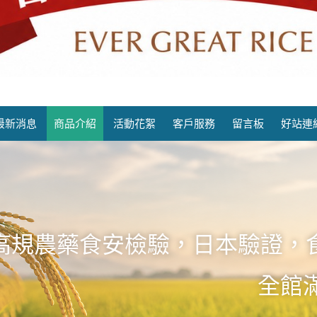
老永昌碾米廠
最新消息
商品介紹
活動花絮
客戶服務
留言板
好站連
高規農藥食安檢驗，日本驗證，
全館滿