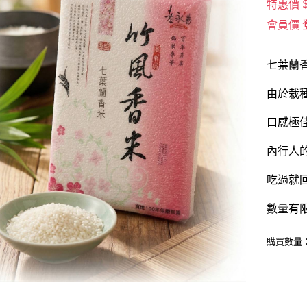
特惠價
會員價
七葉蘭
由於栽
口感極
內行人
吃過就
數量有限
購買數量