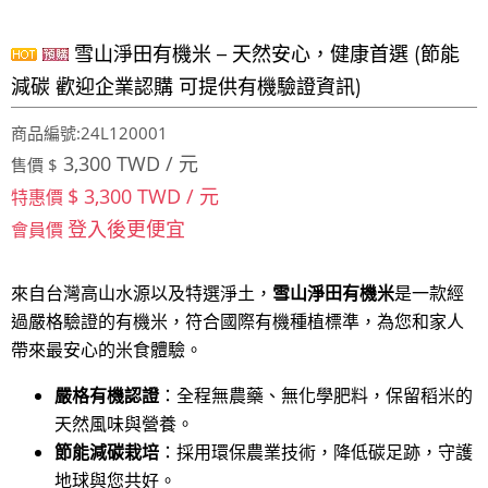
雪山淨田有機米 – 天然安心，健康首選 (節能
減碳 歡迎企業認購 可提供有機驗證資訊)
商品編號:24L120001
3,300 TWD / 元
售價 $
$ 3,300 TWD / 元
特惠價
登入後更便宜
會員價
來自台灣高山水源以及特選淨土，
雪山淨田有機米
是一款經
過嚴格驗證的有機米，符合國際有機種植標準，為您和家人
帶來最安心的米食體驗。
嚴格有機認證
：全程無農藥、無化學肥料，保留稻米的
天然風味與營養。
節能減碳栽培
：採用環保農業技術，降低碳足跡，守護
地球與您共好。