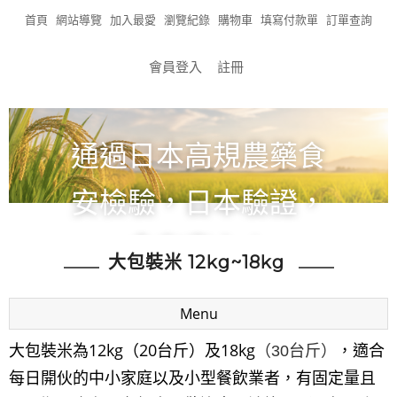
首頁
網站導覽
加入最愛
瀏覽紀錄
購物車
填寫付款單
訂單查詢
會員登入
註冊
通過日本高規農藥食
安檢驗，日本驗證，
食在安心！
大包裝米 12kg~18kg
全館滿1200免運!!!
Menu
大包裝米為12kg（20台斤）及18kg
，適合
（30台斤）
每日開伙的中小家庭以及小型餐飲業者，有固定量且