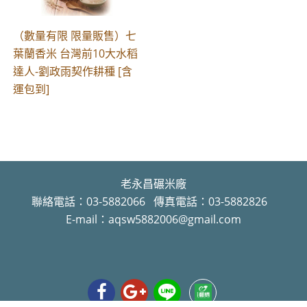
（數量有限 限量販售）七
葉蘭香米 台灣前10大水稻
達人-劉政雨契作耕種 [含
運包到]
老永昌碾米廠
聯絡電話：03-5882066 傳真電話：03-5882826
E-mail：aqsw5882006@gmail.com