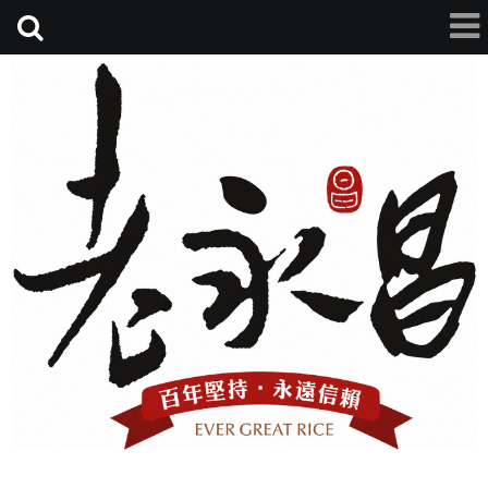
老永昌碾米廠