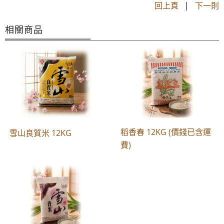
回上頁
|
下一則
相關商品
稻香春 12KG (價錢已含運
雪山良質米 12KG
費)