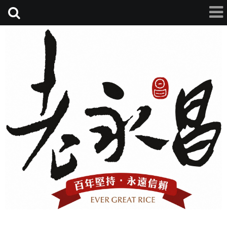
老永昌碾米廠