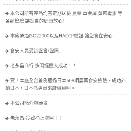
本公司所有產品均有定期送檢 農藥 重金屬 黃麴毒素 等
各類檢驗 讓您食的健康放心!
本廠通過ISO22000以及HACCP驗證 讓您食在安心
食安人員受訓證書/證照
老永昌商行 快閃擺攤大成功！！
賀！本廠全台首例通過日本608項農藥食安檢驗，成功外
銷日本，日本派專員來廠檢驗照。
本公司簡介與願景
老永昌-冷藏桶上空照！！