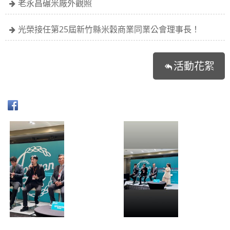
老永昌碾米廠外觀照
光榮接任第25屆新竹縣米穀商業同業公會理事長！
活動花絮