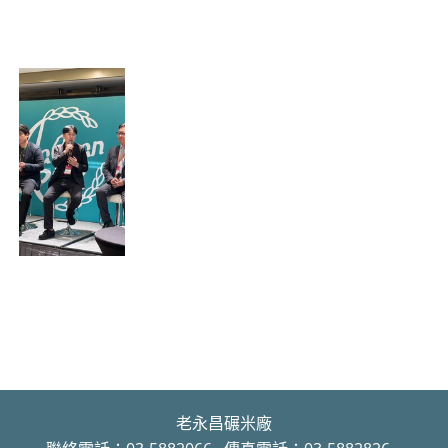
老永昌碾米廠