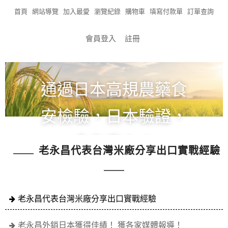
首頁
網站導覽
加入最愛
瀏覽紀錄
購物車
填寫付款單
訂單查詢
會員登入
註冊
通過日本高規農藥食
安檢驗，日本驗證，
食在安心！
老永昌代表台灣米廠分享出口實戰經驗
全館滿1200免運!!!
老永昌代表台灣米廠分享出口實戰經驗
老永昌外銷日本獲得佳績！ 獲各家媒體報導！