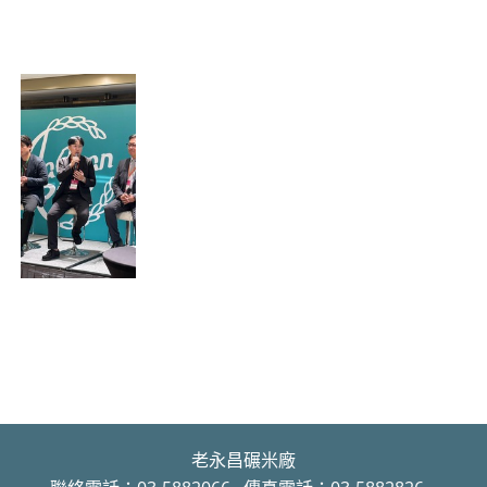
老永昌碾米廠