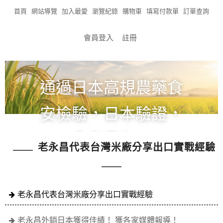
首頁
網站導覽
加入最愛
瀏覽紀錄
購物車
填寫付款單
訂單查詢
會員登入
註冊
通過日本高規農藥食
安檢驗，日本驗證，
食在安心！
老永昌代表台灣米廠分享出口實戰經驗
全館滿1200免運!!!
老永昌代表台灣米廠分享出口實戰經驗
老永昌外銷日本獲得佳績！ 獲各家媒體報導！