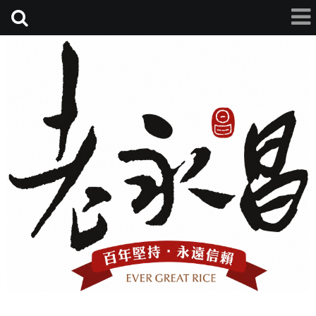
老永昌碾米廠