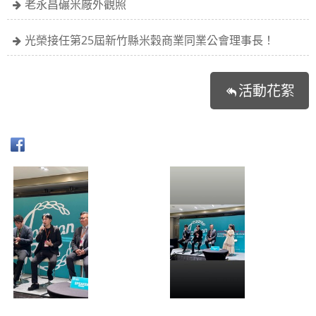
老永昌碾米廠外觀照
光榮接任第25屆新竹縣米穀商業同業公會理事長！
活動花絮