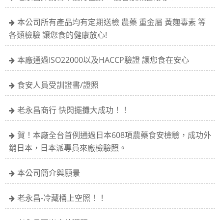
本公司所有產品均有定期送檢 農藥 重金屬 黃麴毒素 等
各類檢驗 讓您食的健康放心!
本廠通過ISO22000以及HACCP驗證 讓您食在安心
食安人員受訓證書/證照
老永昌商行 快閃擺攤大成功！！
賀！本廠全台首例通過日本608項農藥食安檢驗，成功外
銷日本，日本派專員來廠檢驗照。
本公司簡介與願景
老永昌-冷藏桶上空照！！