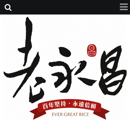
老永昌碾米廠