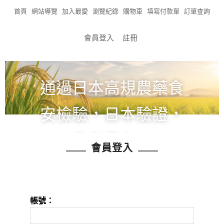
首頁
網站導覽
加入最愛
瀏覽紀錄
購物車
填寫付款單
訂單查詢
會員登入
註冊
通過日本高規農藥食
安檢驗，日本驗證，
食在安心！
會員登入
全館滿1200免運!!!
帳號：