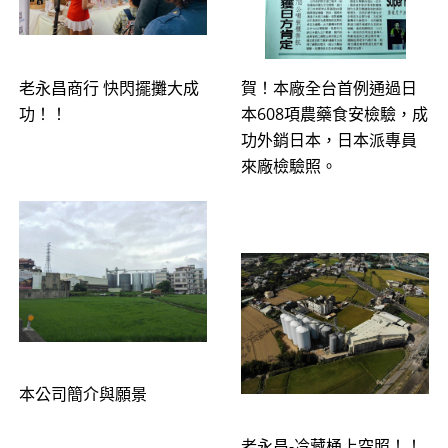
老永昌商行 快閃擺攤大成
賀！本廠全台首例通過日
功！！
本608項農藥食安檢驗，成
功外銷日本，日本派專員
來廠檢驗照。
本公司簡介與願景
老永昌-冷藏桶上空照！！