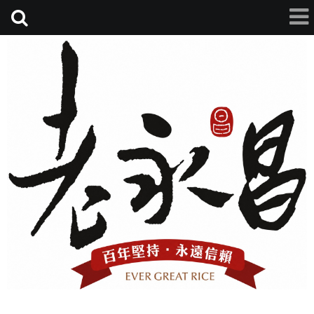
老永昌碾米廠