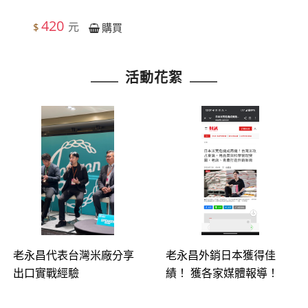
420
元
$
購買
活動花絮
老永昌代表台灣米廠分享
老永昌外銷日本獲得佳
出口實戰經驗
績！ 獲各家媒體報導！