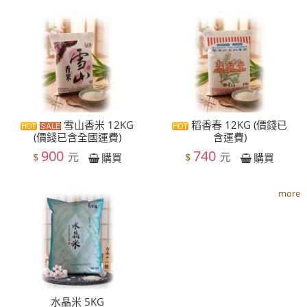
雪山香米 12KG
稻香春 12KG (價錢已
(價錢已含全國運費)
含運費)
900
740
元
元
$
$
購買
購買
more
水晶米 5KG