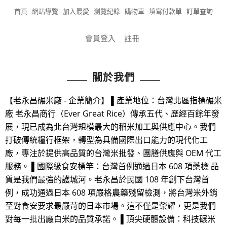
首頁
網站導覽
加入最愛
瀏覽紀錄
購物車
填寫付款單
訂單查詢
會員登入
註冊
關於我們
【老永昌碾米廠 - 企業簡介】 ▌產業地位：台灣北區指標碾米
廠 老永昌商行（Ever Great Rice）傳承五代、歷經百餘年發
展，現已成為北台灣規模最大的稻米加工與供應中心。我們
打破傳統糧行框架，轉型為具備國際出口能力的現代化工
廠，專注於提供高品質的台灣米批發、團膳供應與 OEM 代工
服務。 ▌國際級食安標竿：台灣首例通過日本 608 項藥檢 品
質是我們最強的護城河。老永昌於民國 108 年創下台灣首
例，成功通過日本 608 項嚴格農藥殘留檢測，將台灣米外銷
至對食安要求最嚴苛的日本市場。這不僅是榮耀，更是我們
對每一批出廠白米的品質承諾。 ▌頂尖硬體設備：科技碾米