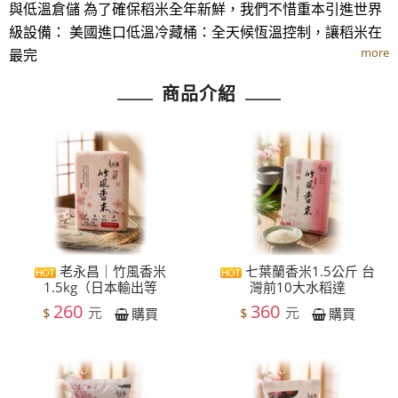
與低溫倉儲 為了確保稻米全年新鮮，我們不惜重本引進世界
級設備： 美國進口低溫冷藏桶：全天候恆溫控制，讓稻米在
more
最完
商品介紹
老永昌｜竹風香米
七葉蘭香米1.5公斤 台
1.5kg（日本輸出等
灣前10大水稻達
260
360
元
元
$
$
購買
購買