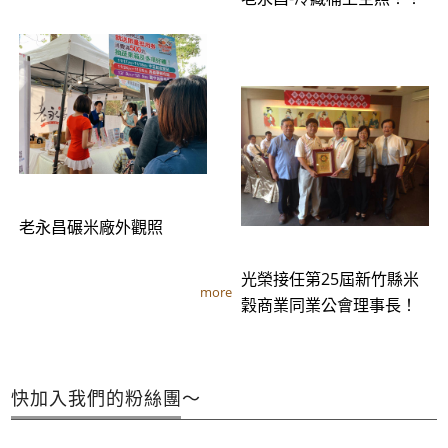
老永昌碾米廠外觀照
光榮接任第25屆新竹縣米
more
穀商業同業公會理事長！
快加入我們的粉絲團～