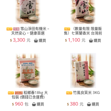
雪山淨田有機米 –
（數量有限 限量販
天然安心，健康首選
售）七葉蘭香米 台灣前
3,300
1,100
元
元
$
$
購買
購買
稻鄉春18kg 大
竹風良質米 3KG
包裝 (價錢已含運費)
960
380
包
元
$
$
購買
購買