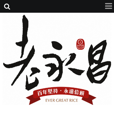
老永昌碾米廠