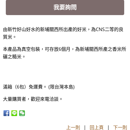
我要詢問
由新竹好山好水的新埔關西所出產的好米，為CNS二等的良
質米。
本產品為真空包裝，可存放6個月，為新埔關西所產之香米所
碾之糙米。
滿箱（6包）免運費。 (限台灣本島)
大量購買者，歡迎來電洽談。
上一則
|
回上頁
|
下一則