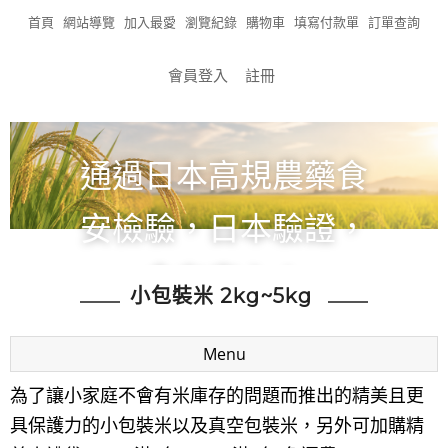
首頁
網站導覽
加入最愛
瀏覽紀錄
購物車
填寫付款單
訂單查詢
會員登入
註冊
通過日本高規農藥食
安檢驗，日本驗證，
食在安心！
小包裝米 2kg~5kg
全館滿1200免運!!!
Menu
為了讓小家庭不會有米庫存的問題而推出的精美且更
具保護力的小包裝米以及真空包裝米，另外可加購精