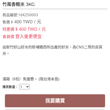
竹風香糙米 3KG
商品編號:16K250003
400 TWD / 元
售價 $
$ 400 TWD / 元
特惠價
登入後更便宜
會員價
由新竹好山好水的新埔關西所出產的好米，為CNS二等的良質
米。
滿箱（6包）免運費。 (限台灣本島)
購買數量：
我要購買