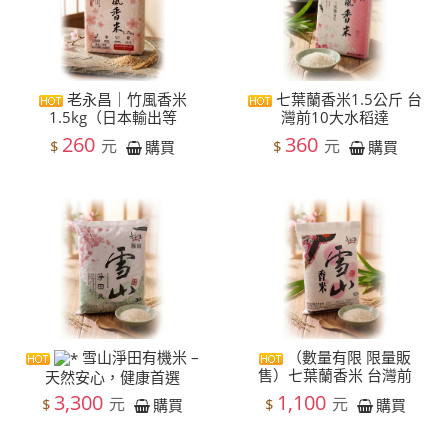
老永昌｜竹風香米
七葉蘭香米1.5公斤 台
1.5kg（日本輸出等
灣前10大水稻達
260
360
元
元
$
$
購買
購買
雪山淨田有機米 –
（數量有限 限量販
售）七葉蘭香米 台灣前
天然安心，健康首選
3,300
1,100
元
元
$
$
購買
購買