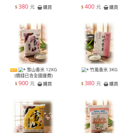
380
400
元
元
$
$
購買
購買
雪山香米 12KG
竹風香米 3KG
(價錢已含全國運費)
900
380
元
元
$
$
購買
購買