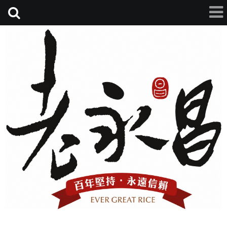
老永昌碾米廠