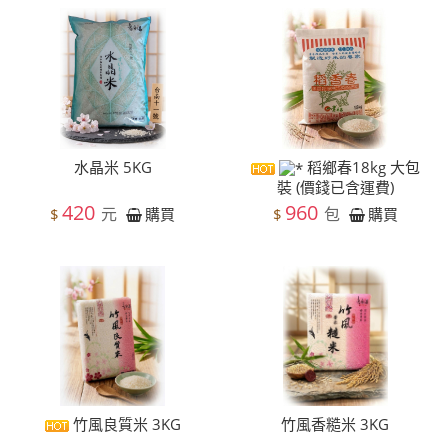
水晶米 5KG
稻鄉春18kg 大包
裝 (價錢已含運費)
420
960
元
包
$
$
購買
購買
竹風良質米 3KG
竹風香糙米 3KG