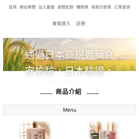
首頁
網站導覽
加入最愛
瀏覽紀錄
購物車
填寫付款單
訂單查詢
會員登入
註冊
通過日本高規農藥食
安檢驗，日本驗證，
食在安心！
商品介紹
全館滿1200免運!!!
Menu