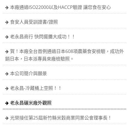
本廠通過ISO22000以及HACCP驗證 讓您食在安心
食安人員受訓證書/證照
老永昌商行 快閃擺攤大成功！！
賀！本廠全台首例通過日本608項農藥食安檢驗，成功外
銷日本，日本派專員來廠檢驗照。
本公司簡介與願景
老永昌-冷藏桶上空照！！
老永昌碾米廠外觀照
光榮接任第25屆新竹縣米穀商業同業公會理事長！