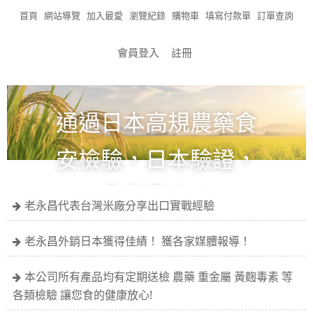
首頁
網站導覽
加入最愛
瀏覽紀錄
購物車
填寫付款單
訂單查詢
會員登入
註冊
通過日本高規農藥食
安檢驗，日本驗證，
食在安心！
老永昌代表台灣米廠分享出口實戰經驗
全館滿1200免運!!!
老永昌外銷日本獲得佳績！ 獲各家媒體報導！
本公司所有產品均有定期送檢 農藥 重金屬 黃麴毒素 等
各類檢驗 讓您食的健康放心!