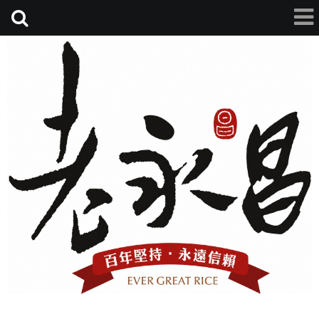
老永昌碾米廠