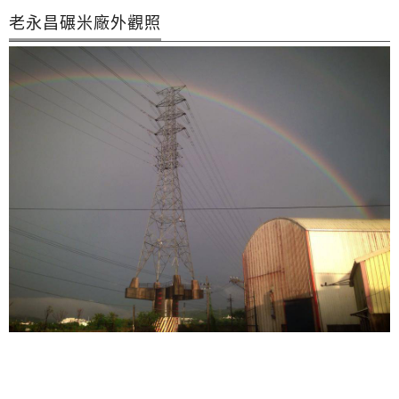
老永昌碾米廠外觀照