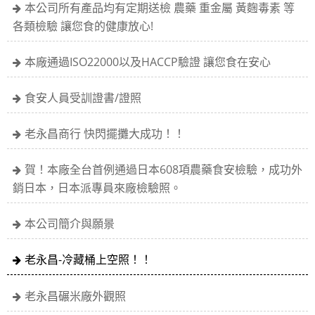
本公司所有產品均有定期送檢 農藥 重金屬 黃麴毒素 等
各類檢驗 讓您食的健康放心!
本廠通過ISO22000以及HACCP驗證 讓您食在安心
食安人員受訓證書/證照
老永昌商行 快閃擺攤大成功！！
賀！本廠全台首例通過日本608項農藥食安檢驗，成功外
銷日本，日本派專員來廠檢驗照。
本公司簡介與願景
老永昌-冷藏桶上空照！！
老永昌碾米廠外觀照