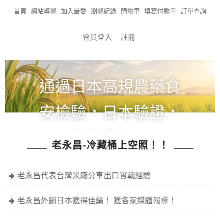
首頁
網站導覽
加入最愛
瀏覽紀錄
購物車
填寫付款單
訂單查詢
會員登入
註冊
通過日本高規農藥食
安檢驗，日本驗證，
食在安心！
老永昌-冷藏桶上空照！！
全館滿1200免運!!!
老永昌代表台灣米廠分享出口實戰經驗
老永昌外銷日本獲得佳績！ 獲各家媒體報導！