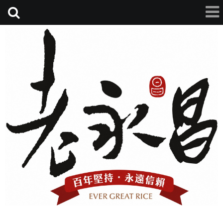
老永昌碾米廠