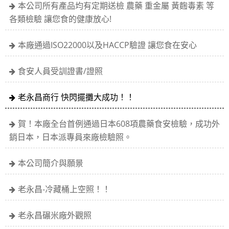
本公司所有產品均有定期送檢 農藥 重金屬 黃麴毒素 等
各類檢驗 讓您食的健康放心!
本廠通過ISO22000以及HACCP驗證 讓您食在安心
食安人員受訓證書/證照
老永昌商行 快閃擺攤大成功！！
賀！本廠全台首例通過日本608項農藥食安檢驗，成功外
銷日本，日本派專員來廠檢驗照。
本公司簡介與願景
老永昌-冷藏桶上空照！！
老永昌碾米廠外觀照