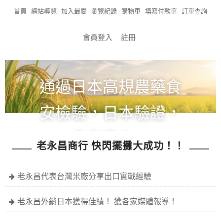
首頁
網站導覽
加入最愛
瀏覽紀錄
購物車
填寫付款單
訂單查詢
會員登入
註冊
通過日本高規農藥食
安檢驗，日本驗證，
食在安心！
老永昌商行 快閃擺攤大成功！！
全館滿1200免運!!!
老永昌代表台灣米廠分享出口實戰經驗
老永昌外銷日本獲得佳績！ 獲各家媒體報導！