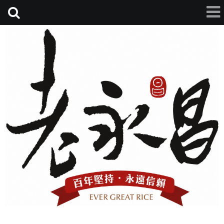
老永昌碾米廠